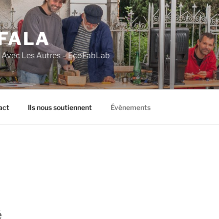
FALA
e Avec Les Autres – EcoFabLab
act
Ils nous soutiennent
Évènements
é