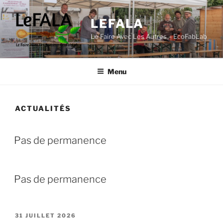
Aller
au
LEFALA
contenu
Le Faire Avec Les Autres – EcoFabLab
principal
Menu
ACTUALITÉS
Pas de permanence
Pas de permanence
PUBLIÉ
31 JUILLET 2026