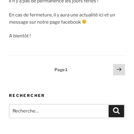
Il n’y a pas de permanence les jours fériés !
En cas de fermeture, il y aura une actualité ici et un
message sur notre page facebook
A bientôt !
Pagination
Page
Page
1
suiv
des
publications
RECHERCHER
Recherche
Recher
pour
: