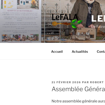
Aller
au
contenu
LE
principal
Le Fair
Accueil
Actualités
Cont
PUBLIÉ
21 FÉVRIER 2026
PAR
ROBERT
LE
Assemblée Généra
Notre assemblée générale aura 