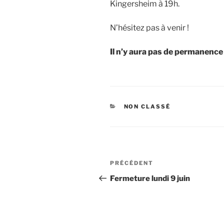
Kingersheim à 19h.
N’hésitez pas à venir !
Il n’y aura pas de permanence
CATÉGORIES
NON CLASSÉ
Navigation
Article
PRÉCÉDENT
de
précédent
Fermeture lundi 9 juin
l’article