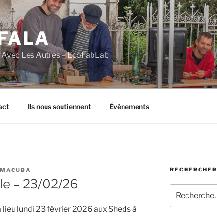
FALA
e Avec Les Autres – EcoFabLab
act
Ils nous soutiennent
Évènements
RECHERCHER
 MACUBA
le – 23/02/26
Recherche
pour
lieu lundi 23 février 2026 aux Sheds à
: