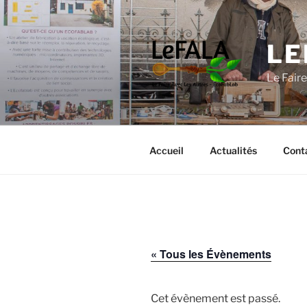
Aller
au
contenu
LE
principal
Le Fair
Accueil
Actualités
Cont
« Tous les Évènements
Cet évènement est passé.