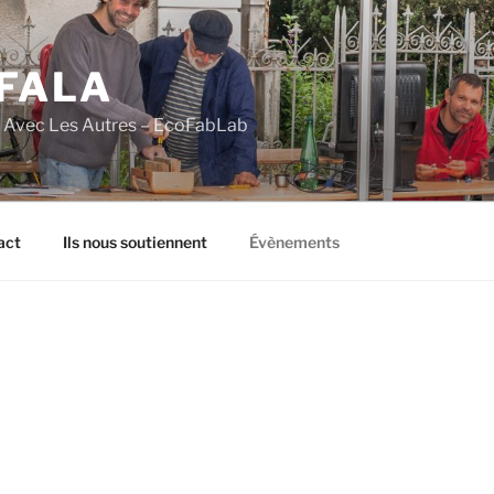
FALA
e Avec Les Autres – EcoFabLab
act
Ils nous soutiennent
Évènements