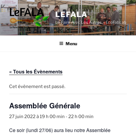
Aller
au
LEFALA
contenu
Le Faire Avec Les Autres – EcoFabLab
principal
Menu
« Tous les Évènements
Cet évènement est passé.
Assemblée Générale
27 juin 2022 à 19 h 00 min
-
22 h 00 min
Ce soir (lundi 27/06) aura lieu notre Assemblée