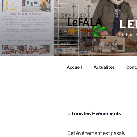
Aller
au
contenu
LE
principal
Le Fair
Accueil
Actualités
Cont
« Tous les Évènements
Cet évènement est passé.