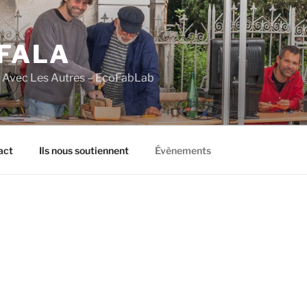
FALA
e Avec Les Autres – EcoFabLab
act
Ils nous soutiennent
Évènements