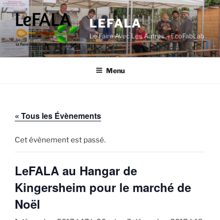
Aller
au
LEFALA
contenu
Le Faire Avec Les Autres – EcoFabLab
principal
Menu
« Tous les Évènements
Cet évènement est passé.
LeFALA au Hangar de
Kingersheim pour le marché de
Noël