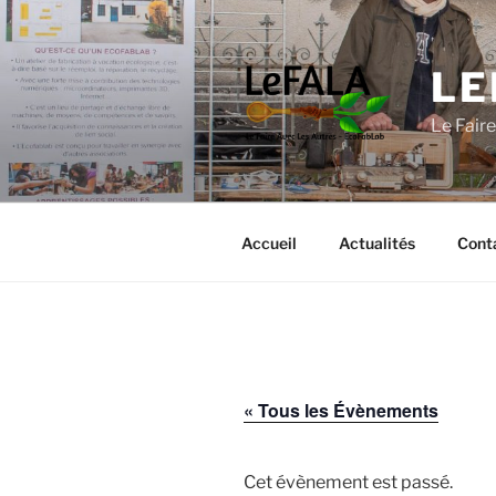
Aller
au
contenu
LE
principal
Le Fair
Accueil
Actualités
Cont
« Tous les Évènements
Cet évènement est passé.