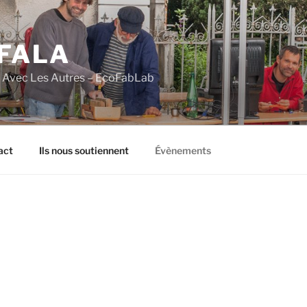
FALA
e Avec Les Autres – EcoFabLab
act
Ils nous soutiennent
Évènements