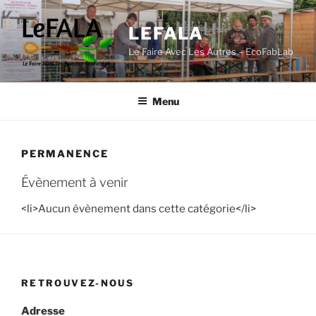
Aller
au
LEFALA
contenu
Le Faire Avec Les Autres – EcoFabLab
principal
Menu
PERMANENCE
Évènement à venir
<li>Aucun évènement dans cette catégorie</li>
RETROUVEZ-NOUS
Adresse