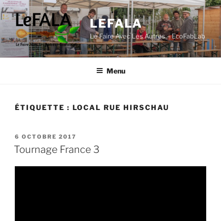
Aller
au
LEFALA
contenu
Le Faire Avec Les Autres – EcoFabLab
principal
Menu
ÉTIQUETTE :
LOCAL RUE HIRSCHAU
PUBLIÉ
6 OCTOBRE 2017
LE
Tournage France 3