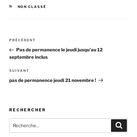
CATÉGORIES
NON CLASSÉ
Navigation
Article
PRÉCÉDENT
de
précédent
Pas de permanence le jeudi jusqu’au 12
l’article
septembre inclus
Article
SUIVANT
suivant
pas de permanence jeudi 21 novembre !
RECHERCHER
Recherche
Recher
pour
: