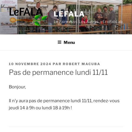
Aller
au
LEFALA
contenu
Le Faire Avec Les Autres – EcoFabLab
principal
Menu
PUBLIÉ
10 NOVEMBRE 2024
PAR
ROBERT MACUBA
LE
Pas de permanence lundi 11/11
Bonjour,
Il n’y aura pas de permanence lundi 11/11, rendez-vous
jeudi 14 à 9h ou lundi 18 à 19h !