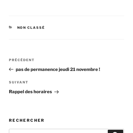
CATÉGORIES
NON CLASSÉ
Navigation
Article
PRÉCÉDENT
de
précédent
pas de permanence jeudi 21 novembre !
l’article
Article
SUIVANT
suivant
Rappel des horaires
RECHERCHER
Recherche