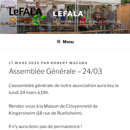
Aller
au
LEFALA
contenu
Le Faire Avec Les Autres – EcoFabLab
principal
Menu
PUBLIÉ
17 MARS 2025
PAR
ROBERT MACUBA
LE
Assemblée Générale – 24/03
L’assemblée générale de notre association aura lieu le
lundi 24 mars à 19h.
Rendez-vous à la Maison de Citoyenneté de
Kingersheim (18 rue de Ruelisheim)
Il n’y aura donc pas de permanence !