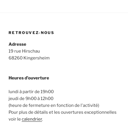
m
m
o
e
e
n
n
n
d
t
t
e
RETROUVEZ-NOUS
s
v
Adresse
u
19 rue Hirschau
e
68260 Kingersheim
s
É
v
Heures d’ouverture
è
lundi à partir de 19h00
n
jeudi de 9h00 à 12h00
e
(heure de fermeture en fonction de l'activité)
m
Pour plus de détails et les ouvertures exceptionnelles
e
voir le
calendrier
.
n