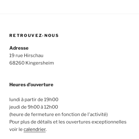
m
m
o
e
e
n
n
n
d
t
t
e
RETROUVEZ-NOUS
s
v
Adresse
u
19 rue Hirschau
e
68260 Kingersheim
s
É
v
Heures d’ouverture
è
lundi à partir de 19h00
n
jeudi de 9h00 à 12h00
e
(heure de fermeture en fonction de l'activité)
m
Pour plus de détails et les ouvertures exceptionnelles
e
voir le
calendrier
.
n