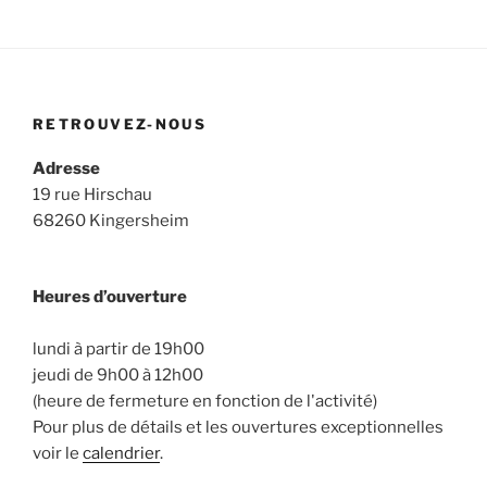
m
m
o
e
e
n
n
n
d
t
t
e
RETROUVEZ-NOUS
s
v
Adresse
u
19 rue Hirschau
e
68260 Kingersheim
s
É
v
Heures d’ouverture
è
lundi à partir de 19h00
n
jeudi de 9h00 à 12h00
e
(heure de fermeture en fonction de l'activité)
m
Pour plus de détails et les ouvertures exceptionnelles
e
voir le
calendrier
.
n